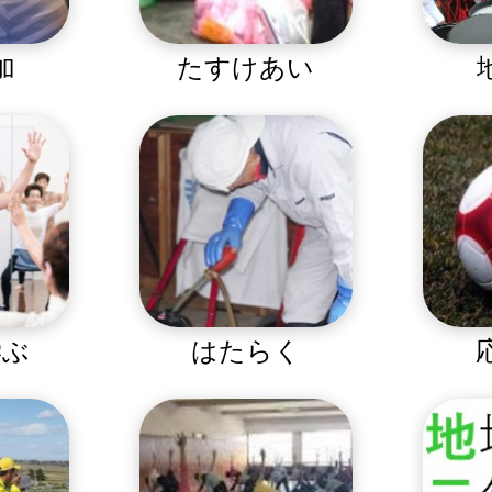
加
たすけあい
学ぶ
はたらく